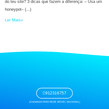
do teu site? 3 dicas que fazem a diferença: – Usa um
honeypot–
Ler Mais»
912316757
(CHAMADA PARA REDE MÓVEL NACIONAL)