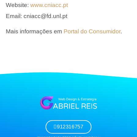
Website:
www.cniacc.pt
Email: cniacc@fd.unl.pt
Mais informações em
Portal do Consumidor
.
912316757