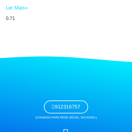
Ler Mais»
912316757
(CHAMADA PARA REDE MÓVEL NACIONAL)