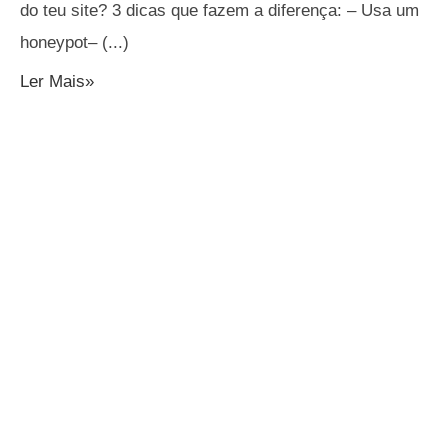
do teu site? 3 dicas que fazem a diferença: – Usa um
honeypot–
Ler Mais»
912316757
(CHAMADA PARA REDE MÓVEL NACIONAL)